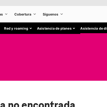
Red y roaming
Asistencia de planes
Asistencia de d