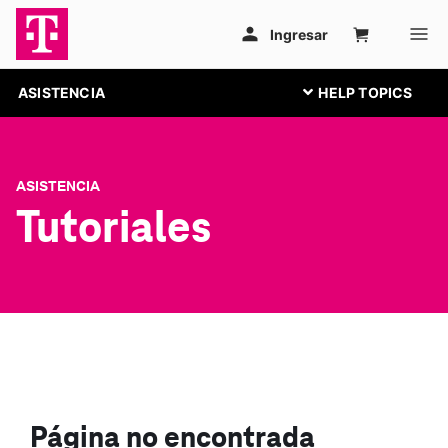
ASISTENCIA
ASISTENCIA
Tutoriales