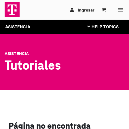
ASISTENCIA
ASISTENCIA
Tutoriales