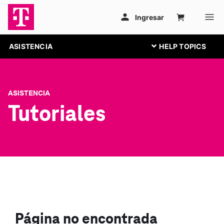
ASISTENCIA
ASISTENCIA
Tutoriales