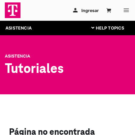
ASISTENCIA
ASISTENCIA
Tutoriales