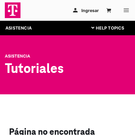
ASISTENCIA
ASISTENCIA
Tutoriales