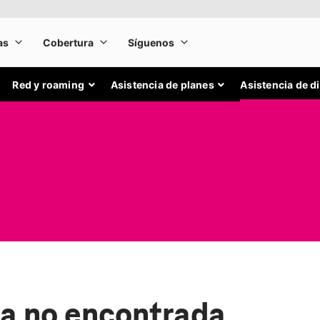
Red y roaming
Asistencia de planes
Asistencia de d