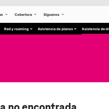
Red y roaming
Asistencia de planes
Asistencia de d