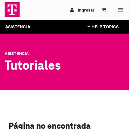
ASISTENCIA
ASISTENCIA
Tutoriales