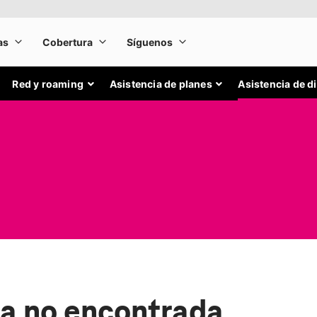
Red y roaming
Asistencia de planes
Asistencia de d