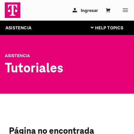
ASISTENCIA
ASISTENCIA
Tutoriales