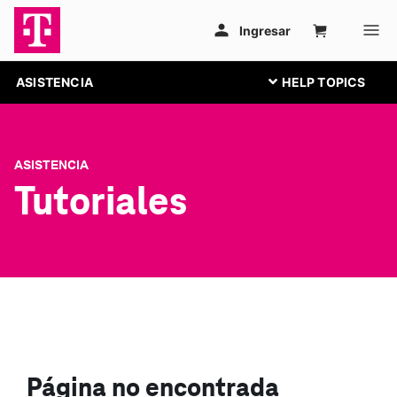
ASISTENCIA
ASISTENCIA
Tutoriales