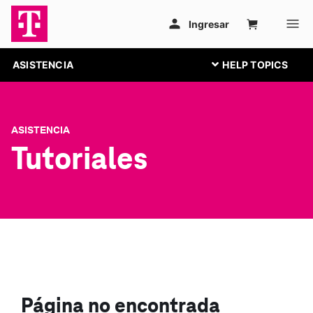
ASISTENCIA
ASISTENCIA
Tutoriales