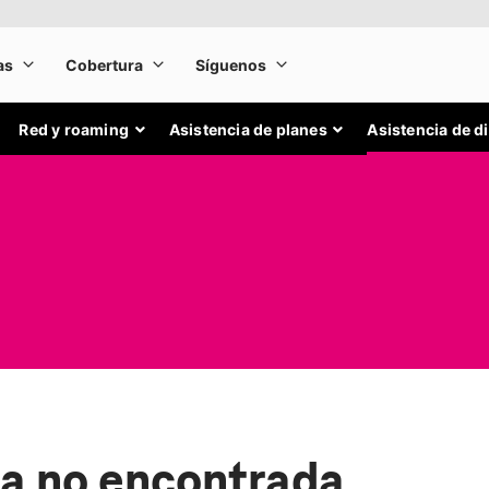
Red y roaming
Asistencia de planes
Asistencia de d