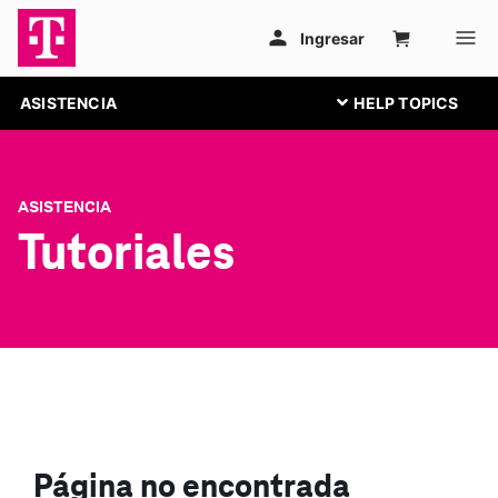
ASISTENCIA
ASISTENCIA
Tutoriales