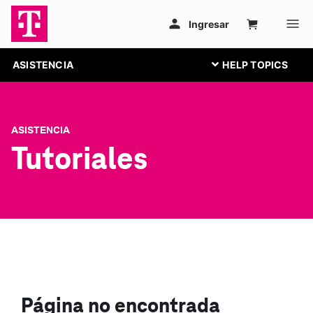
ASISTENCIA
ASISTENCIA
Tutoriales