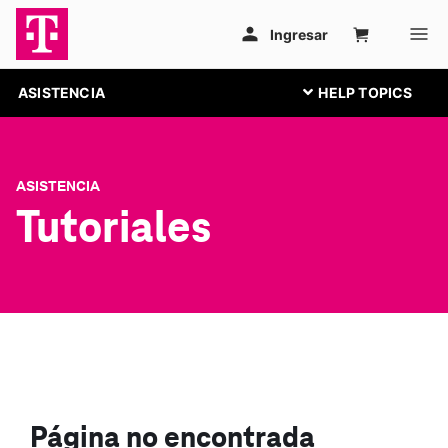
ASISTENCIA
ASISTENCIA
Tutoriales