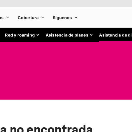
Red y roaming
Asistencia de planes
Asistencia de d