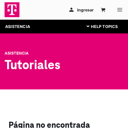
ASISTENCIA
ASISTENCIA
Tutoriales