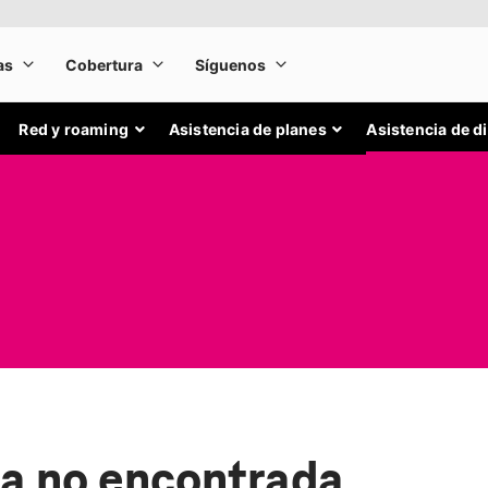
Red y roaming
Asistencia de planes
Asistencia de d