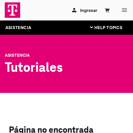
ASISTENCIA
ASISTENCIA
Tutoriales