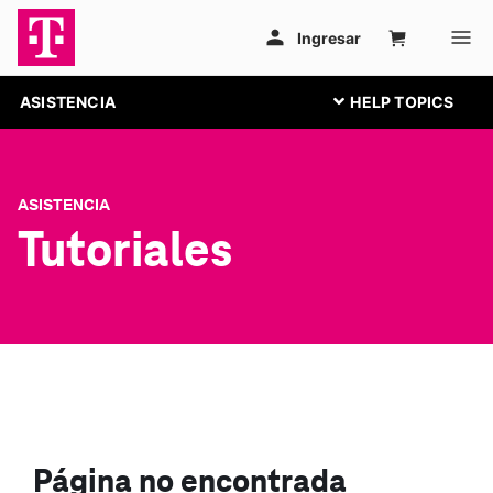
ASISTENCIA
ASISTENCIA
Tutoriales