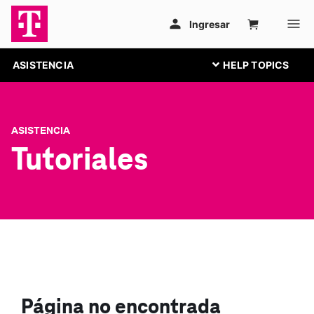
ASISTENCIA
ASISTENCIA
Tutoriales