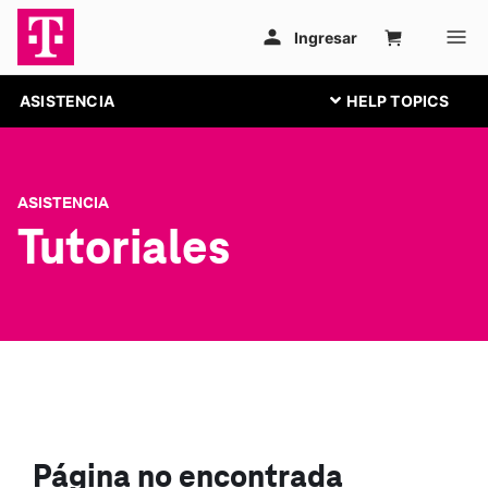
ASISTENCIA
ASISTENCIA
Tutoriales