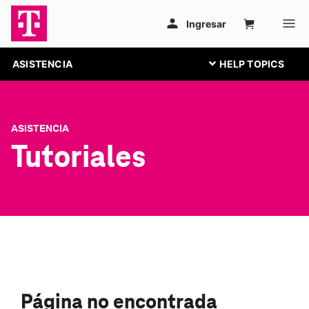
ASISTENCIA
ASISTENCIA
Tutoriales