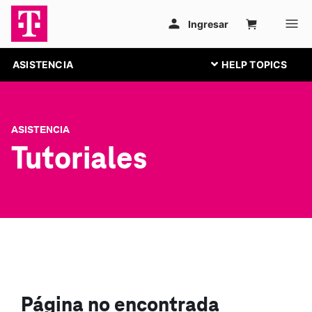
ASISTENCIA
ASISTENCIA
Tutoriales