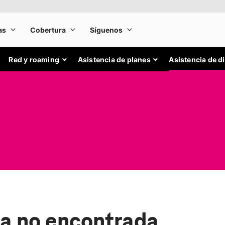
Red y roaming
Asistencia de planes
Asistencia de d