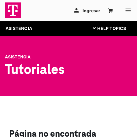
ASISTENCIA
ASISTENCIA
Tutoriales