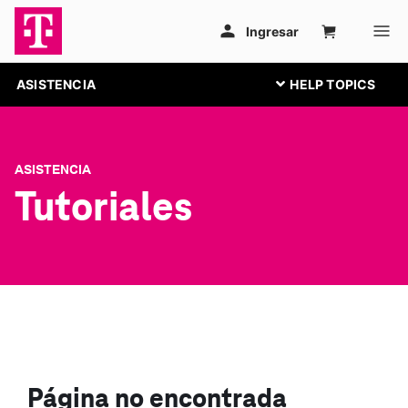
ASISTENCIA
ASISTENCIA
Tutoriales