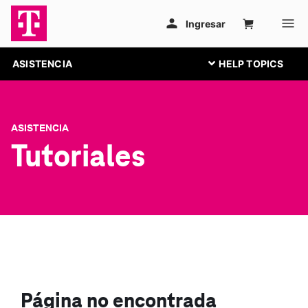
ASISTENCIA
ASISTENCIA
Tutoriales