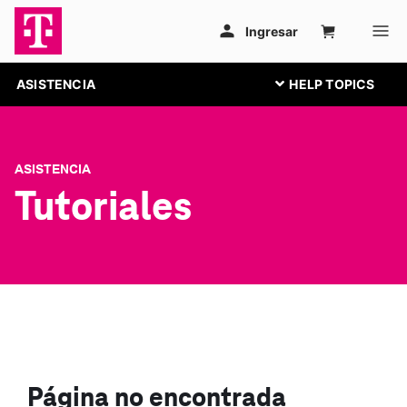
ASISTENCIA
ASISTENCIA
Tutoriales