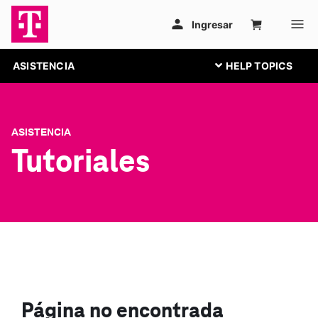
ASISTENCIA
ASISTENCIA
Tutoriales