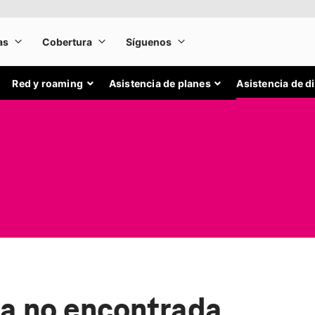
Red y roaming
Asistencia de planes
Asistencia de d