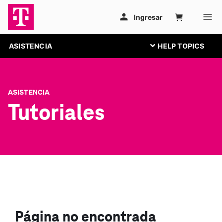
ASISTENCIA
ASISTENCIA
Tutoriales