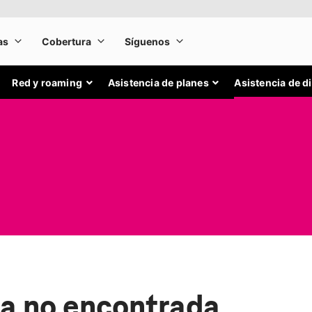
Red y roaming
Asistencia de planes
Asistencia de d