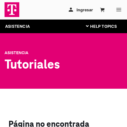
ASISTENCIA
ASISTENCIA
Tutoriales