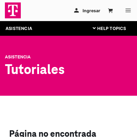
ASISTENCIA
ASISTENCIA
Tutoriales