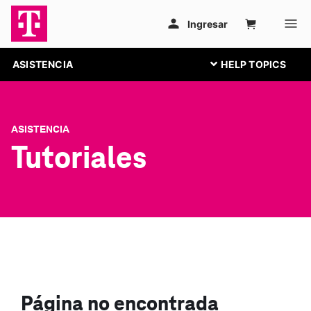
ASISTENCIA
ASISTENCIA
Tutoriales