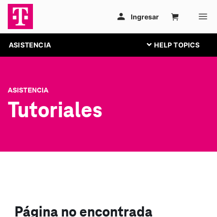
ASISTENCIA
ASISTENCIA
Tutoriales