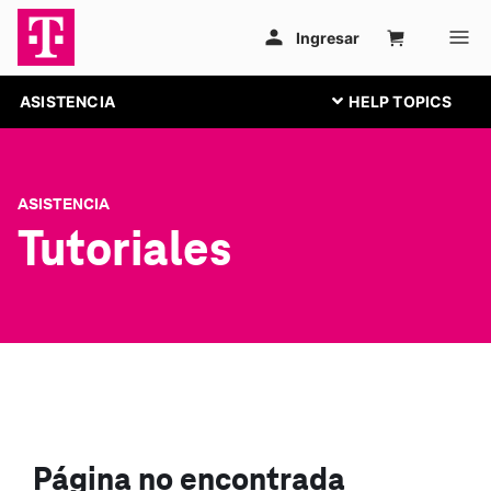
ASISTENCIA
ASISTENCIA
Tutoriales