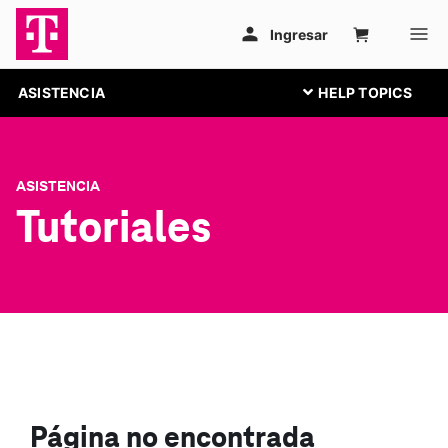
ASISTENCIA
ASISTENCIA
Tutoriales