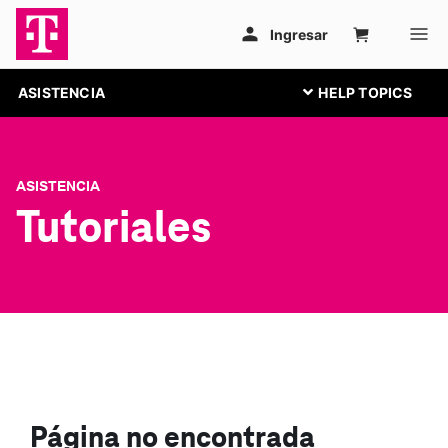
ASISTENCIA
ASISTENCIA
Tutoriales