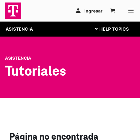
ASISTENCIA
ASISTENCIA
Tutoriales