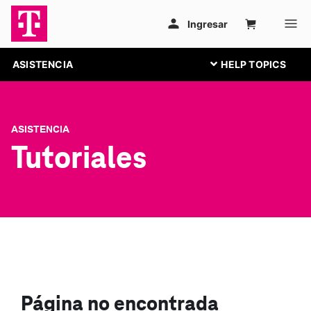
ASISTENCIA
ASISTENCIA
Tutoriales