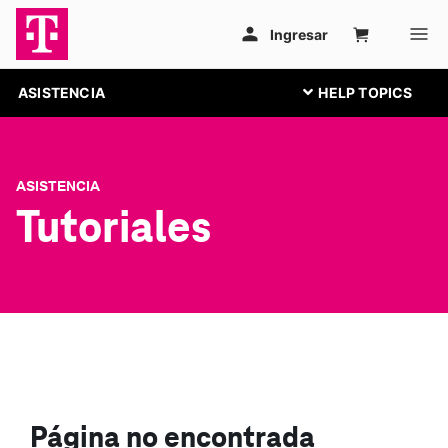
ASISTENCIA
ASISTENCIA
Tutoriales