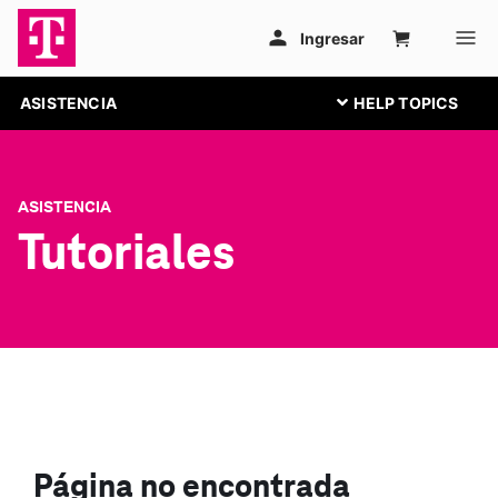
ASISTENCIA
ASISTENCIA
Tutoriales