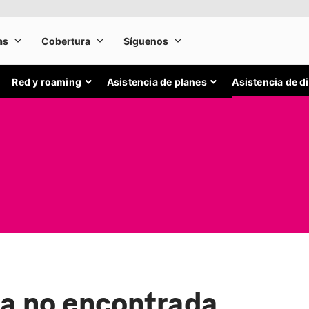
Red y roaming
Asistencia de planes
Asistencia de d