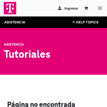
ASISTENCIA
ASISTENCIA
Tutoriales