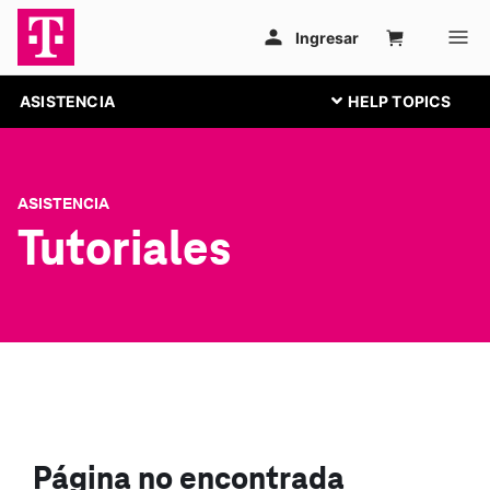
ASISTENCIA
ASISTENCIA
Tutoriales