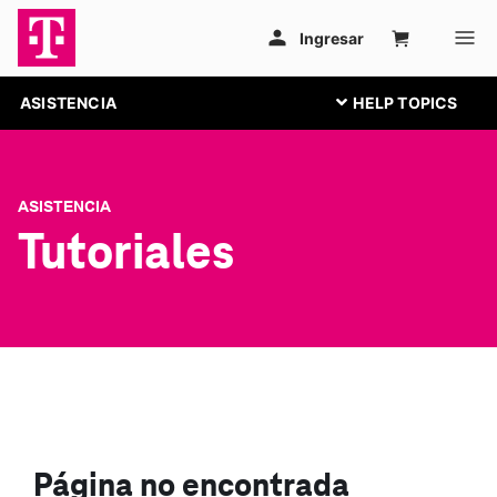
ASISTENCIA
ASISTENCIA
Tutoriales